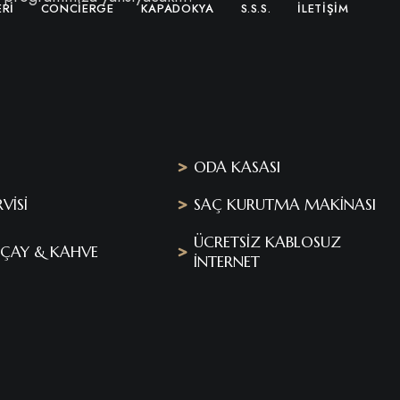
RI
CONCIERGE
KAPADOKYA
S.S.S.
İLETIŞIM
ODA KASASI
VİSİ
SAÇ KURUTMA MAKİNASI
ÜCRETSİZ KABLOSUZ
, ÇAY & KAHVE
İNTERNET