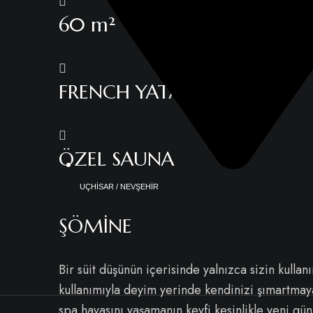
60 m²
FRENCH YATAK
ÖZEL SAUNA
UÇHİSAR / NEVŞEHİR
ŞÖMİNE
Bir süit düşünün içerisinde yalnızca sizin kull
kullanımıyla deyim yerinde kendinizi şımartma
spa havasını yaşamanın keyfi kesinlikle yeni gü