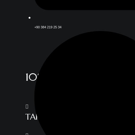
+90 384 219 25 34
108
TARZ (PERİBACASI)