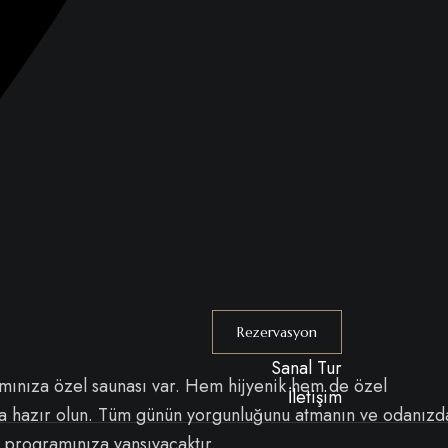
Rezervasyon
Sanal Tur
anımınıza özel saunası var. Hem hijyenik hem de özel
İletişim
ya hazır olun. Tüm günün yorgunluğunu atmanın ve odanızd
n programınıza yansıyacaktır.