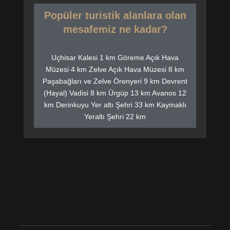
Popüler turistik alanlara olan
mesafemiz ne kadar?
Uçhisar Kalesi 1 km Göreme Açık Hava
Müzesi 4 km Zelve Açık Hava Müzesi 8 km
Paşabağları ve Zelve Örenyeri 9 km Devrent
(Hayal) Vadisi 8 km Ürgüp 13 km Avanos 12
km Derinkuyu Yer altı Şehri 33 km Kaymaklı
Yeraltı Şehri 22 km